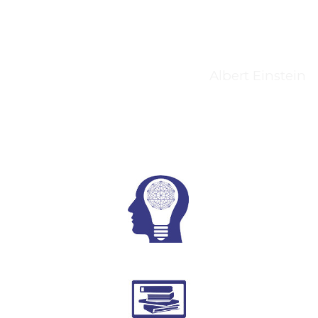
L'insieme dei due
costituisce una forza
incalcolabile."
Albert Einstein